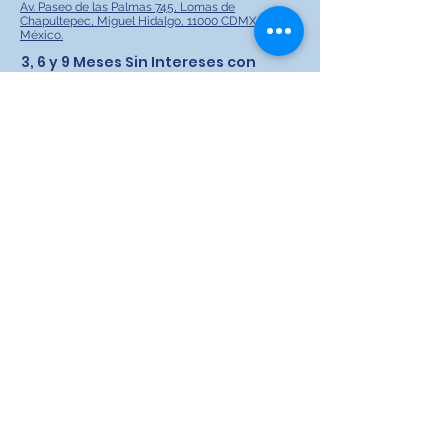
Av. Paseo de las Palmas 745, Lomas de
Chapultepec, Miguel Hidalgo, 11000 CDMX,
México.
3, 6 y 9 Meses Sin Intereses con
todas las tarjetas.
Envíanos un mensaje
Nombre
Teléfono
Tu mensaje
Enviar